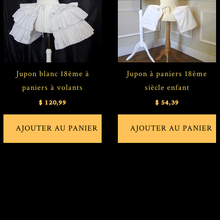
Jupon blanc 18ème à
Jupon à paniers 18ème
paniers à volants
siècle enfant
$ 120,99
$ 54,39