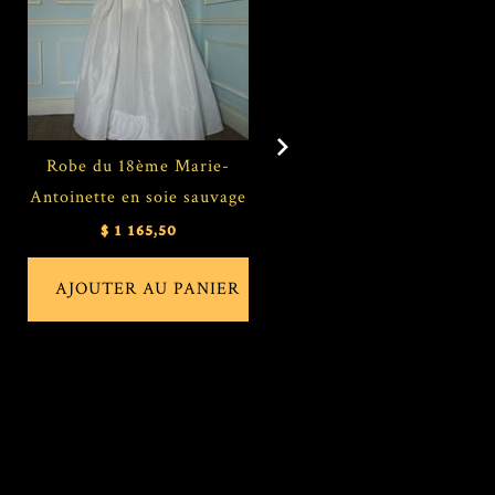
Robe du 18ème Marie-
Robe bébé et fille Marie
Antoinette en soie sauvage
Antoinette en soie
$ 1 165,50
$ 176,49