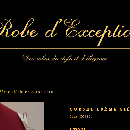
8ème siècle en coton écru
CORSET 18ÈME SI
Code: CORS01
$ 276,39