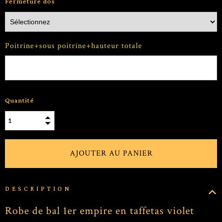
Fermeture dos
Poitrine+sous poitrine+hauteur totale
Quantité
DESCRIPTION
Robe de bal 1er empire en taffetas violet