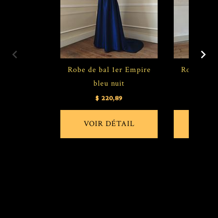
Robe de bal 1er Empire
Robe de b
bleu nuit
g
$ 220,89
$ 