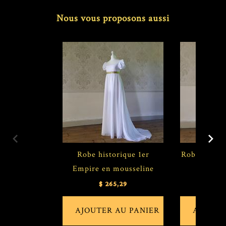
Nous vous proposons aussi
Robe historique 1er
Robe 1er Em
Empire en mousseline
mou
$ 265,29
$ 